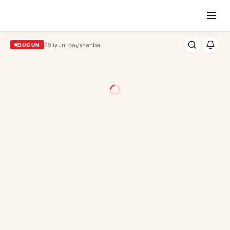
25 iyun, payshanba
BUGUN