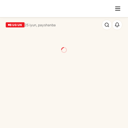
25 iyun, payshanba
BUGUN