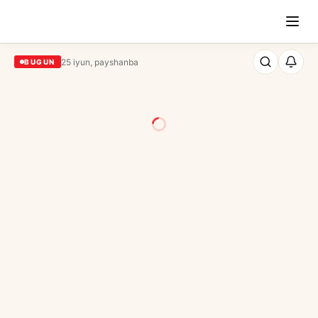
25 iyun, payshanba
BUGUN