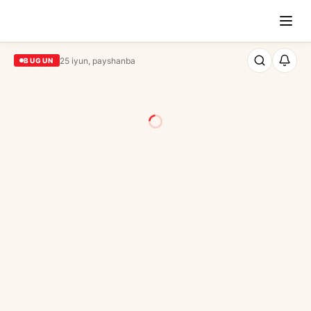
25 iyun, payshanba
BUGUN