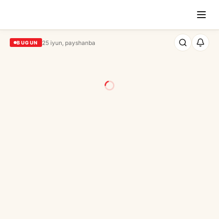
25 iyun, payshanba
BUGUN