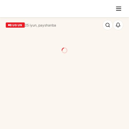
25 iyun, payshanba
BUGUN