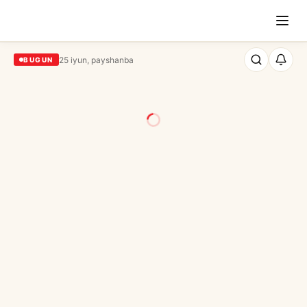
25 iyun, payshanba
BUGUN