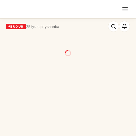
25 iyun, payshanba
BUGUN