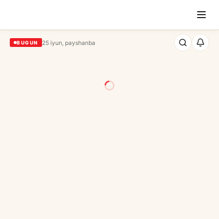
25 iyun, payshanba
BUGUN