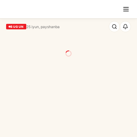
25 iyun, payshanba
BUGUN