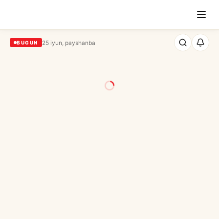
25 iyun, payshanba
BUGUN