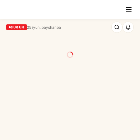
25 iyun, payshanba
BUGUN