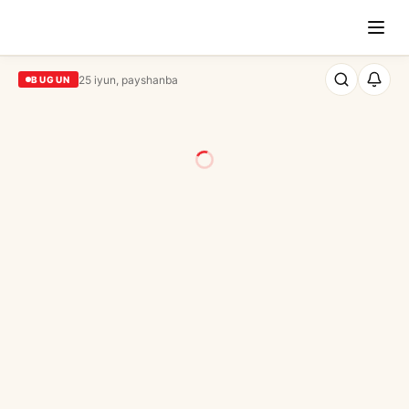
25 iyun, payshanba
BUGUN