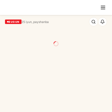
25 iyun, payshanba
BUGUN