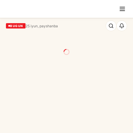
25 iyun, payshanba
BUGUN