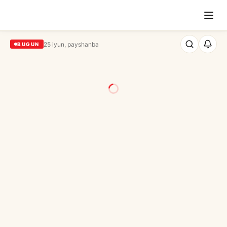
25 iyun, payshanba
BUGUN