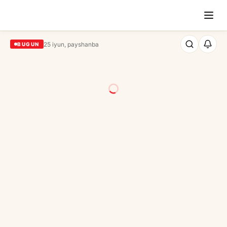
25 iyun, payshanba
BUGUN