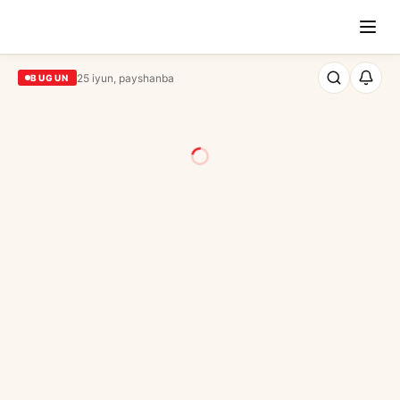
25 iyun, payshanba
BUGUN