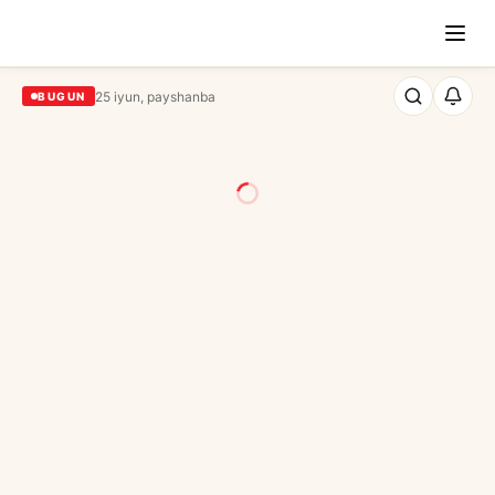
25 iyun, payshanba
BUGUN