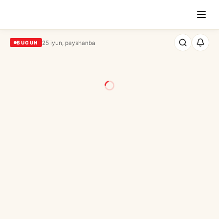
25 iyun, payshanba
BUGUN