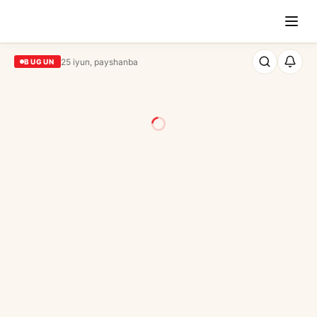
25 iyun, payshanba
BUGUN