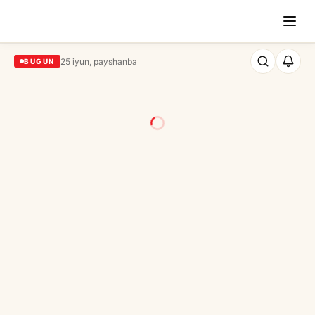
25 iyun, payshanba
BUGUN