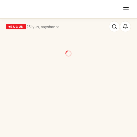
25 iyun, payshanba
BUGUN