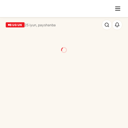
25 iyun, payshanba
BUGUN