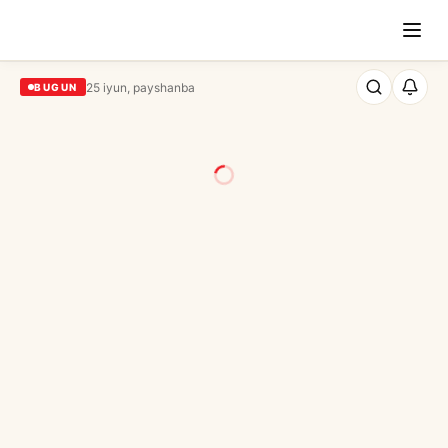
25 iyun, payshanba
BUGUN