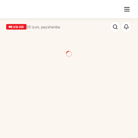
25 iyun, payshanba
BUGUN