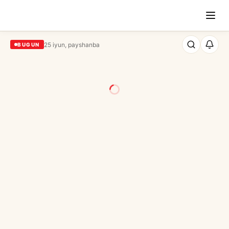
25 iyun, payshanba
BUGUN