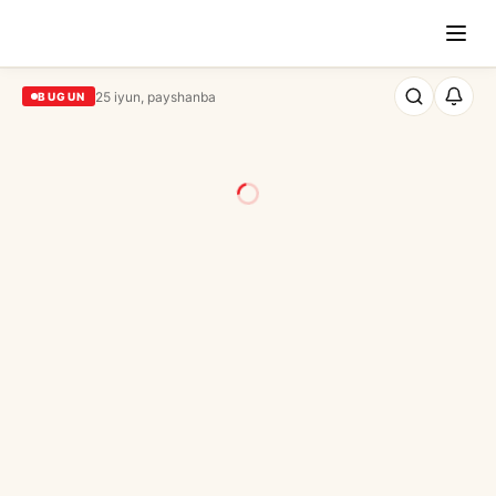
25 iyun, payshanba
BUGUN