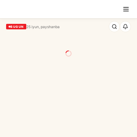
25 iyun, payshanba
BUGUN