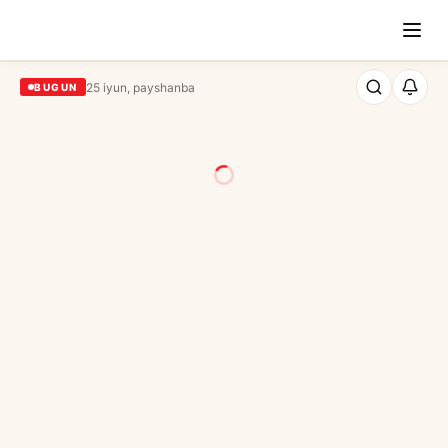
25 iyun, payshanba
BUGUN