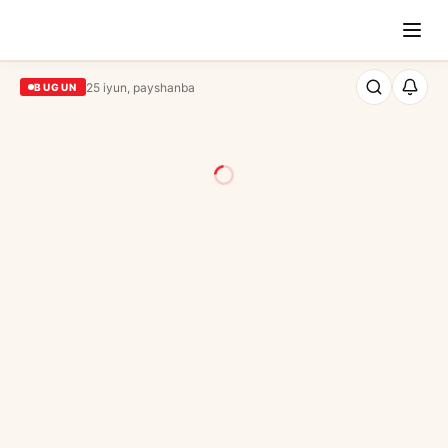
25 iyun, payshanba
BUGUN