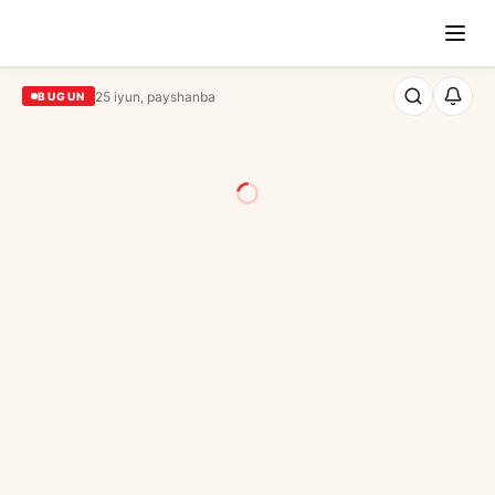
25 iyun, payshanba
BUGUN