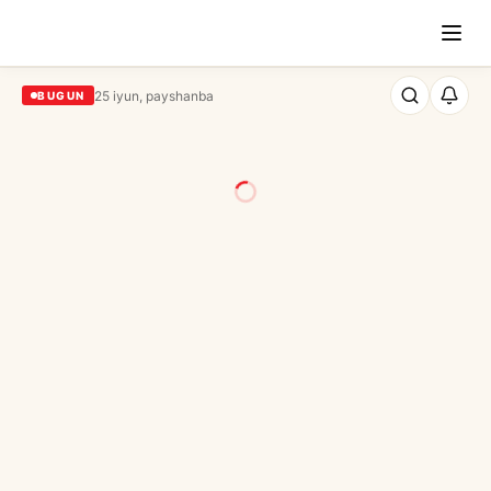
25 iyun, payshanba
BUGUN