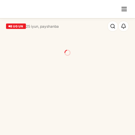
25 iyun, payshanba
BUGUN