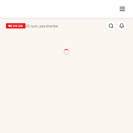
25 iyun, payshanba
BUGUN