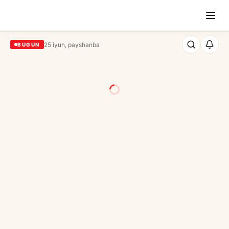
25 iyun, payshanba
BUGUN