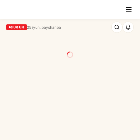
25 iyun, payshanba
BUGUN