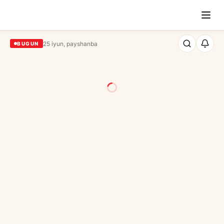
25 iyun, payshanba
BUGUN